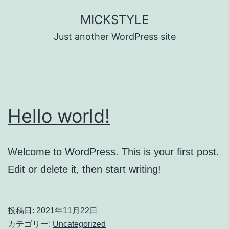
コ
MICKSTYLE
ン
Just another WordPress site
テ
ン
ツ
へ
Hello world!
ス
キ
ッ
Welcome to WordPress. This is your first post.
プ
Edit or delete it, then start writing!
投稿日:
2021年11月22日
カテゴリー:
Uncategorized