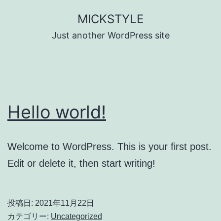
コ
MICKSTYLE
ン
Just another WordPress site
テ
ン
ツ
へ
Hello world!
ス
キ
ッ
Welcome to WordPress. This is your first post.
プ
Edit or delete it, then start writing!
投稿日:
2021年11月22日
カテゴリー:
Uncategorized