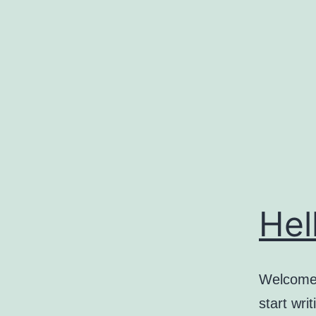
コ
ン
テ
ン
ツ
へ
ス
キ
ッ
Hel
プ
Welcome t
start writ