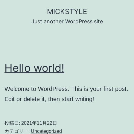
コ
MICKSTYLE
ン
Just another WordPress site
テ
ン
ツ
へ
Hello world!
ス
キ
ッ
Welcome to WordPress. This is your first post.
プ
Edit or delete it, then start writing!
投稿日:
2021年11月22日
カテゴリー:
Uncategorized