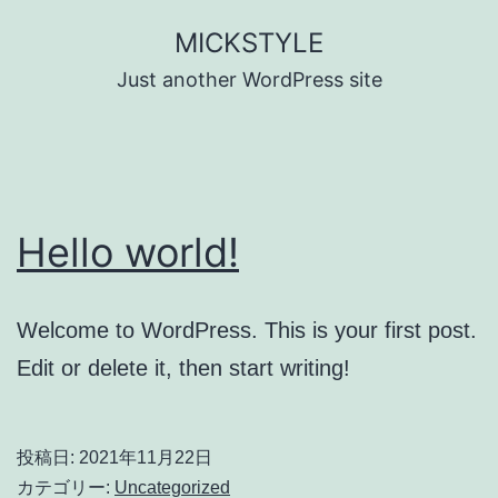
コ
MICKSTYLE
ン
Just another WordPress site
テ
ン
ツ
へ
Hello world!
ス
キ
ッ
Welcome to WordPress. This is your first post.
プ
Edit or delete it, then start writing!
投稿日:
2021年11月22日
カテゴリー:
Uncategorized