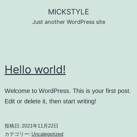
コ
MICKSTYLE
ン
Just another WordPress site
テ
ン
ツ
へ
Hello world!
ス
キ
ッ
Welcome to WordPress. This is your first post.
プ
Edit or delete it, then start writing!
投稿日:
2021年11月22日
カテゴリー:
Uncategorized