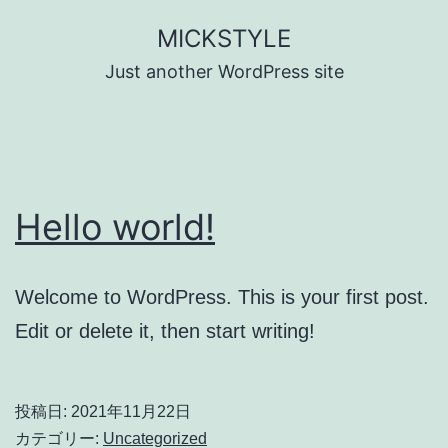
コ
MICKSTYLE
ン
Just another WordPress site
テ
ン
ツ
へ
Hello world!
ス
キ
ッ
Welcome to WordPress. This is your first post.
プ
Edit or delete it, then start writing!
投稿日:
2021年11月22日
カテゴリー:
Uncategorized