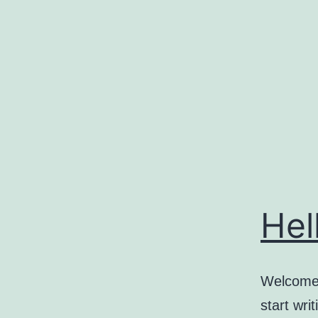
コ
ン
テ
ン
ツ
へ
ス
キ
ッ
Hel
プ
Welcome t
start writ