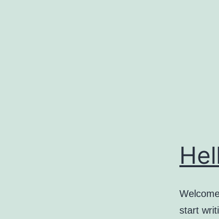
コ
ン
テ
ン
ツ
へ
ス
キ
ッ
Hel
プ
Welcome t
start writ