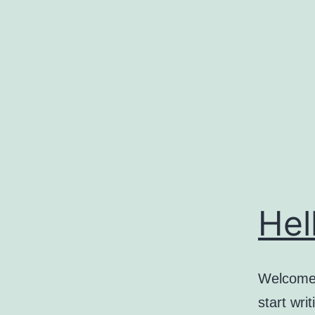
コ
ン
テ
ン
ツ
へ
ス
キ
ッ
Hel
プ
Welcome t
start writ