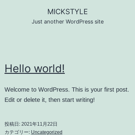
コ
MICKSTYLE
ン
Just another WordPress site
テ
ン
ツ
へ
Hello world!
ス
キ
ッ
Welcome to WordPress. This is your first post.
プ
Edit or delete it, then start writing!
投稿日:
2021年11月22日
カテゴリー:
Uncategorized