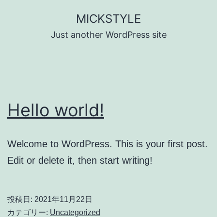
コ
MICKSTYLE
ン
Just another WordPress site
テ
ン
ツ
へ
Hello world!
ス
キ
ッ
Welcome to WordPress. This is your first post.
プ
Edit or delete it, then start writing!
投稿日:
2021年11月22日
カテゴリー:
Uncategorized