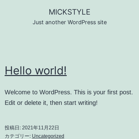
コ
MICKSTYLE
ン
Just another WordPress site
テ
ン
ツ
へ
Hello world!
ス
キ
ッ
Welcome to WordPress. This is your first post.
プ
Edit or delete it, then start writing!
投稿日:
2021年11月22日
カテゴリー:
Uncategorized