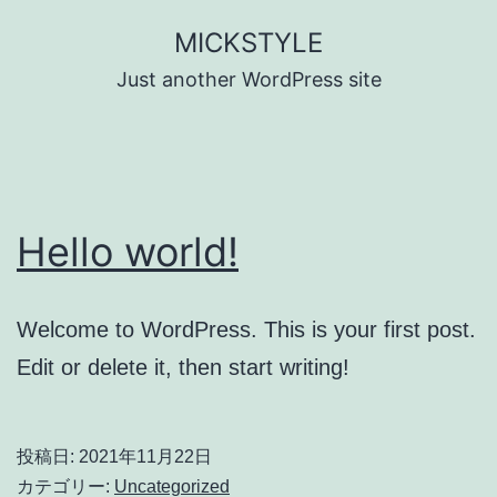
コ
MICKSTYLE
ン
Just another WordPress site
テ
ン
ツ
へ
Hello world!
ス
キ
ッ
Welcome to WordPress. This is your first post.
プ
Edit or delete it, then start writing!
投稿日:
2021年11月22日
カテゴリー:
Uncategorized