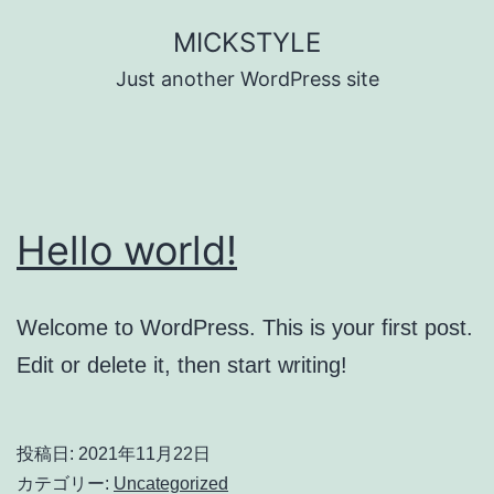
コ
MICKSTYLE
ン
Just another WordPress site
テ
ン
ツ
へ
Hello world!
ス
キ
ッ
Welcome to WordPress. This is your first post.
プ
Edit or delete it, then start writing!
投稿日:
2021年11月22日
カテゴリー:
Uncategorized