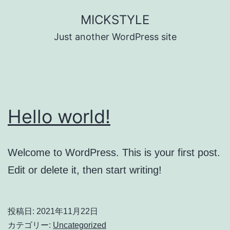
コ
MICKSTYLE
ン
Just another WordPress site
テ
ン
ツ
へ
Hello world!
ス
キ
ッ
Welcome to WordPress. This is your first post.
プ
Edit or delete it, then start writing!
投稿日:
2021年11月22日
カテゴリー:
Uncategorized