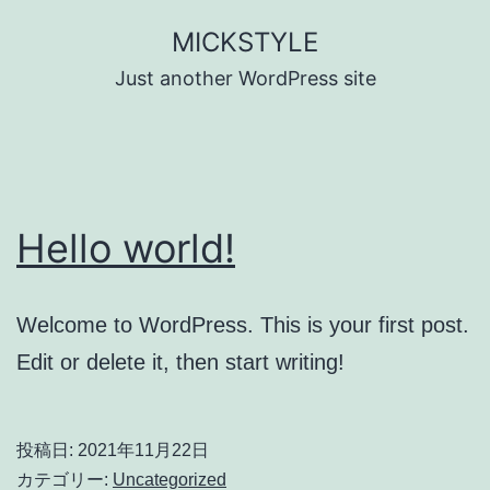
コ
MICKSTYLE
ン
Just another WordPress site
テ
ン
ツ
へ
Hello world!
ス
キ
ッ
Welcome to WordPress. This is your first post.
プ
Edit or delete it, then start writing!
投稿日:
2021年11月22日
カテゴリー:
Uncategorized