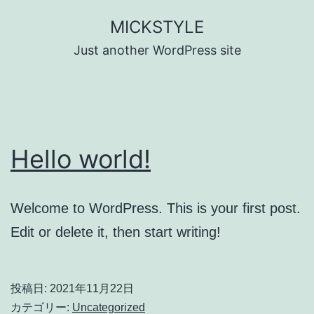
コ
MICKSTYLE
ン
Just another WordPress site
テ
ン
ツ
へ
Hello world!
ス
キ
ッ
Welcome to WordPress. This is your first post.
プ
Edit or delete it, then start writing!
投稿日:
2021年11月22日
カテゴリー:
Uncategorized