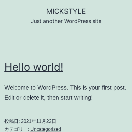
コ
MICKSTYLE
ン
Just another WordPress site
テ
ン
ツ
へ
Hello world!
ス
キ
ッ
Welcome to WordPress. This is your first post.
プ
Edit or delete it, then start writing!
投稿日:
2021年11月22日
カテゴリー:
Uncategorized