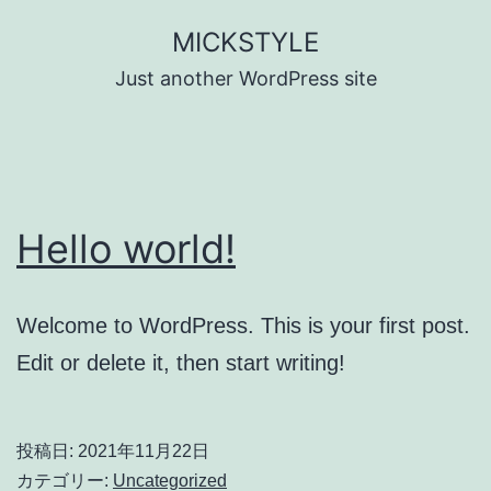
コ
MICKSTYLE
ン
Just another WordPress site
テ
ン
ツ
へ
Hello world!
ス
キ
ッ
Welcome to WordPress. This is your first post.
プ
Edit or delete it, then start writing!
投稿日:
2021年11月22日
カテゴリー:
Uncategorized