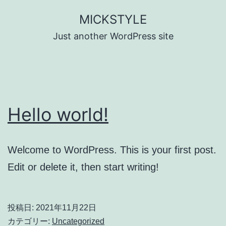
コ
MICKSTYLE
ン
Just another WordPress site
テ
ン
ツ
へ
Hello world!
ス
キ
ッ
Welcome to WordPress. This is your first post.
プ
Edit or delete it, then start writing!
投稿日:
2021年11月22日
カテゴリー:
Uncategorized