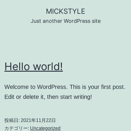
コ
MICKSTYLE
ン
Just another WordPress site
テ
ン
ツ
へ
Hello world!
ス
キ
ッ
Welcome to WordPress. This is your first post.
プ
Edit or delete it, then start writing!
投稿日:
2021年11月22日
カテゴリー:
Uncategorized