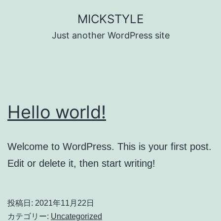
コ
MICKSTYLE
ン
Just another WordPress site
テ
ン
ツ
へ
Hello world!
ス
キ
ッ
Welcome to WordPress. This is your first post.
プ
Edit or delete it, then start writing!
投稿日:
2021年11月22日
カテゴリー:
Uncategorized