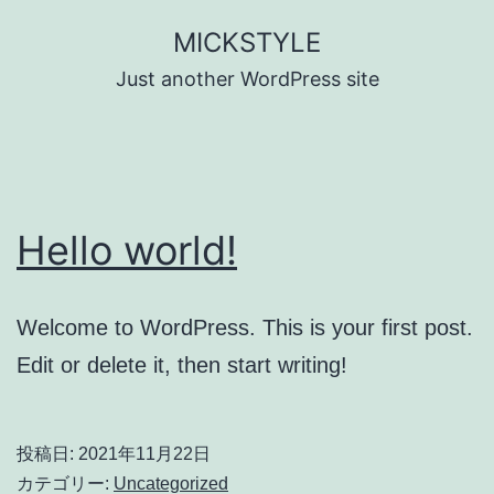
コ
MICKSTYLE
ン
Just another WordPress site
テ
ン
ツ
へ
Hello world!
ス
キ
ッ
Welcome to WordPress. This is your first post.
プ
Edit or delete it, then start writing!
投稿日:
2021年11月22日
カテゴリー:
Uncategorized