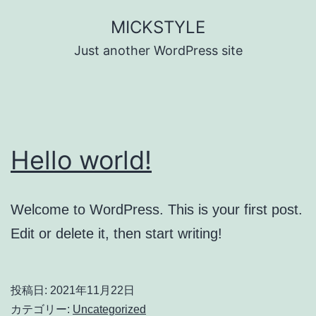
コ
MICKSTYLE
ン
Just another WordPress site
テ
ン
ツ
へ
Hello world!
ス
キ
ッ
Welcome to WordPress. This is your first post.
プ
Edit or delete it, then start writing!
投稿日:
2021年11月22日
カテゴリー:
Uncategorized