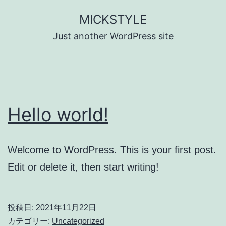
コ
MICKSTYLE
ン
Just another WordPress site
テ
ン
ツ
へ
Hello world!
ス
キ
ッ
Welcome to WordPress. This is your first post.
プ
Edit or delete it, then start writing!
投稿日:
2021年11月22日
カテゴリー:
Uncategorized