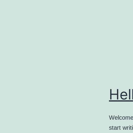
コ
ン
テ
ン
ツ
へ
ス
キ
ッ
Hel
プ
Welcome t
start writ