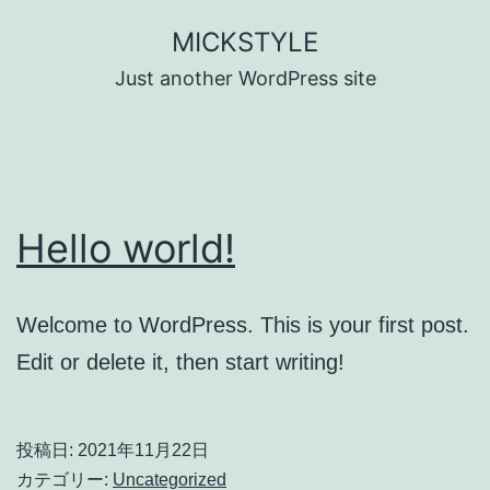
コ
MICKSTYLE
ン
Just another WordPress site
テ
ン
ツ
へ
Hello world!
ス
キ
ッ
Welcome to WordPress. This is your first post.
プ
Edit or delete it, then start writing!
投稿日:
2021年11月22日
カテゴリー:
Uncategorized