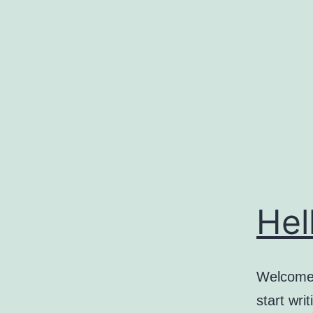
コ
ン
テ
ン
ツ
へ
ス
キ
ッ
Hel
プ
Welcome t
start writ