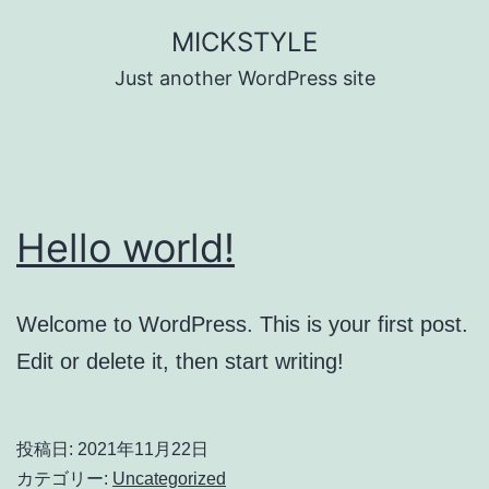
コ
MICKSTYLE
ン
Just another WordPress site
テ
ン
ツ
へ
Hello world!
ス
キ
ッ
Welcome to WordPress. This is your first post.
プ
Edit or delete it, then start writing!
投稿日:
2021年11月22日
カテゴリー:
Uncategorized