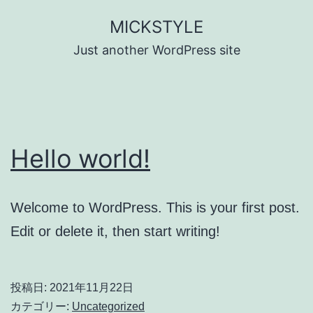
コ
MICKSTYLE
ン
Just another WordPress site
テ
ン
ツ
へ
Hello world!
ス
キ
ッ
Welcome to WordPress. This is your first post.
プ
Edit or delete it, then start writing!
投稿日:
2021年11月22日
カテゴリー:
Uncategorized