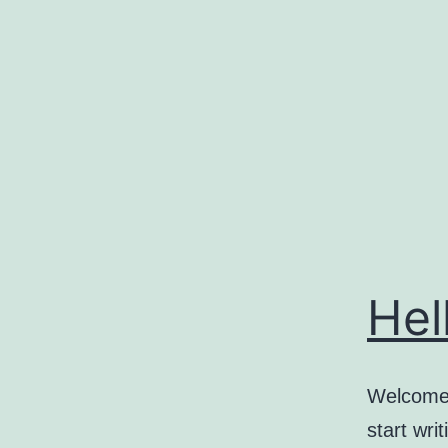
コ
ン
テ
ン
ツ
へ
ス
キ
ッ
Hel
プ
Welcome t
start writ