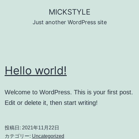
コ
MICKSTYLE
ン
Just another WordPress site
テ
ン
ツ
へ
Hello world!
ス
キ
ッ
Welcome to WordPress. This is your first post.
プ
Edit or delete it, then start writing!
投稿日:
2021年11月22日
カテゴリー:
Uncategorized