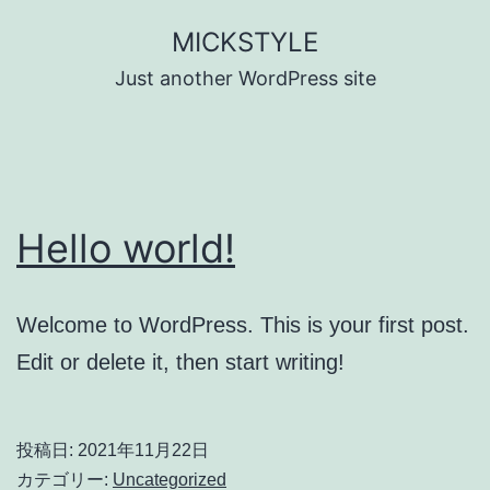
コ
MICKSTYLE
ン
Just another WordPress site
テ
ン
ツ
へ
Hello world!
ス
キ
ッ
Welcome to WordPress. This is your first post.
プ
Edit or delete it, then start writing!
投稿日:
2021年11月22日
カテゴリー:
Uncategorized