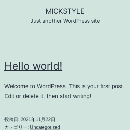
コ
MICKSTYLE
ン
Just another WordPress site
テ
ン
ツ
へ
Hello world!
ス
キ
ッ
Welcome to WordPress. This is your first post.
プ
Edit or delete it, then start writing!
投稿日:
2021年11月22日
カテゴリー:
Uncategorized