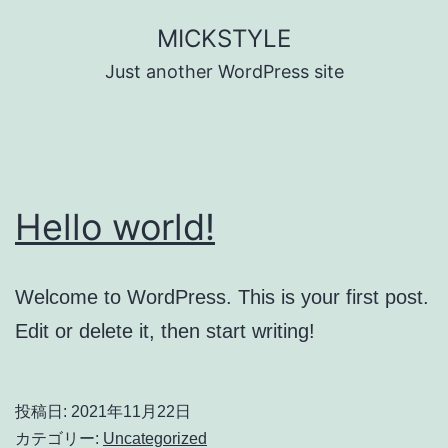
コ
MICKSTYLE
ン
Just another WordPress site
テ
ン
ツ
へ
Hello world!
ス
キ
ッ
Welcome to WordPress. This is your first post.
プ
Edit or delete it, then start writing!
投稿日:
2021年11月22日
カテゴリー:
Uncategorized