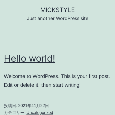
コ
MICKSTYLE
ン
Just another WordPress site
テ
ン
ツ
へ
Hello world!
ス
キ
ッ
Welcome to WordPress. This is your first post.
プ
Edit or delete it, then start writing!
投稿日:
2021年11月22日
カテゴリー:
Uncategorized