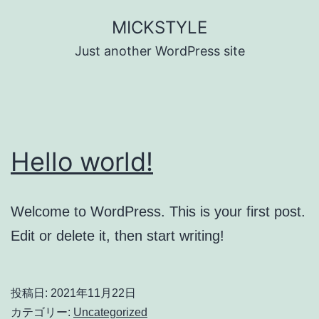
コ
MICKSTYLE
ン
Just another WordPress site
テ
ン
ツ
へ
Hello world!
ス
キ
ッ
Welcome to WordPress. This is your first post.
プ
Edit or delete it, then start writing!
投稿日:
2021年11月22日
カテゴリー:
Uncategorized