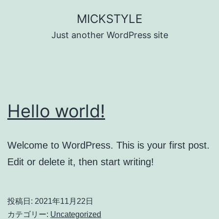
コ
MICKSTYLE
ン
Just another WordPress site
テ
ン
ツ
へ
Hello world!
ス
キ
ッ
Welcome to WordPress. This is your first post.
プ
Edit or delete it, then start writing!
投稿日:
2021年11月22日
カテゴリー:
Uncategorized