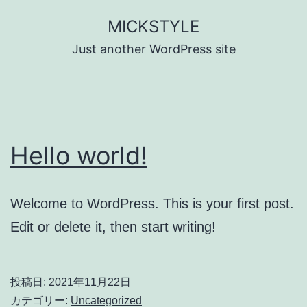
コ
MICKSTYLE
ン
Just another WordPress site
テ
ン
ツ
へ
Hello world!
ス
キ
ッ
Welcome to WordPress. This is your first post.
プ
Edit or delete it, then start writing!
投稿日:
2021年11月22日
カテゴリー:
Uncategorized