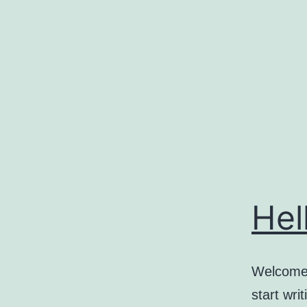
コ
ン
テ
ン
ツ
へ
ス
キ
ッ
Hel
プ
Welcome t
start writ