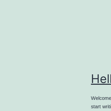
コ
ン
テ
ン
ツ
へ
ス
キ
ッ
Hel
プ
Welcome t
start writ