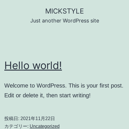
コ
MICKSTYLE
ン
Just another WordPress site
テ
ン
ツ
へ
Hello world!
ス
キ
ッ
Welcome to WordPress. This is your first post.
プ
Edit or delete it, then start writing!
投稿日:
2021年11月22日
カテゴリー:
Uncategorized