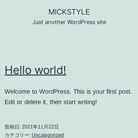
コ
MICKSTYLE
ン
Just another WordPress site
テ
ン
ツ
へ
Hello world!
ス
キ
ッ
Welcome to WordPress. This is your first post.
プ
Edit or delete it, then start writing!
投稿日:
2021年11月22日
カテゴリー:
Uncategorized