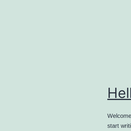
コ
ン
テ
ン
ツ
へ
ス
キ
ッ
Hel
プ
Welcome t
start writ