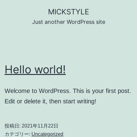
コ
MICKSTYLE
ン
Just another WordPress site
テ
ン
ツ
へ
Hello world!
ス
キ
ッ
Welcome to WordPress. This is your first post.
プ
Edit or delete it, then start writing!
投稿日:
2021年11月22日
カテゴリー:
Uncategorized