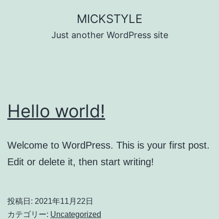
コ
MICKSTYLE
ン
Just another WordPress site
テ
ン
ツ
へ
Hello world!
ス
キ
ッ
Welcome to WordPress. This is your first post.
プ
Edit or delete it, then start writing!
投稿日:
2021年11月22日
カテゴリー:
Uncategorized