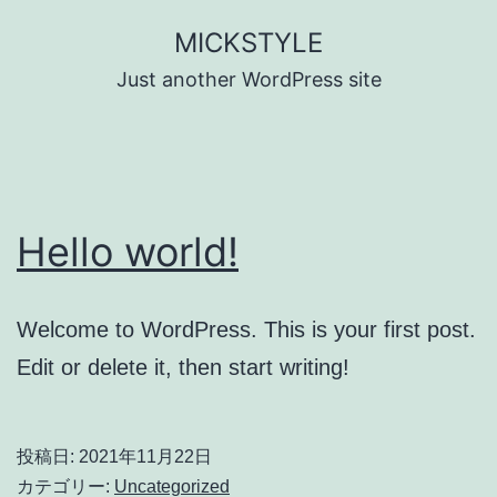
コ
MICKSTYLE
ン
Just another WordPress site
テ
ン
ツ
へ
Hello world!
ス
キ
ッ
Welcome to WordPress. This is your first post.
プ
Edit or delete it, then start writing!
投稿日:
2021年11月22日
カテゴリー:
Uncategorized