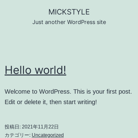
コ
MICKSTYLE
ン
Just another WordPress site
テ
ン
ツ
へ
Hello world!
ス
キ
ッ
Welcome to WordPress. This is your first post.
プ
Edit or delete it, then start writing!
投稿日:
2021年11月22日
カテゴリー:
Uncategorized