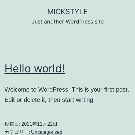
コ
MICKSTYLE
ン
Just another WordPress site
テ
ン
ツ
へ
Hello world!
ス
キ
ッ
Welcome to WordPress. This is your first post.
プ
Edit or delete it, then start writing!
投稿日:
2021年11月22日
カテゴリー:
Uncategorized